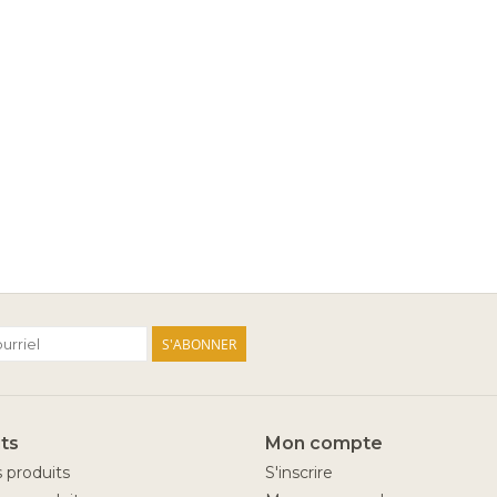
S'ABONNER
ts
Mon compte
s produits
S'inscrire