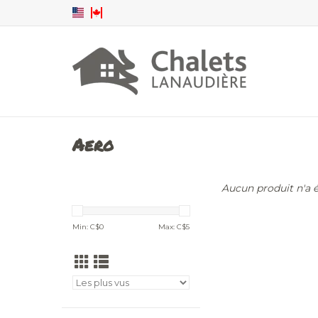
Aero
Aucun produit n'a ét
Min: C$
0
Max: C$
5