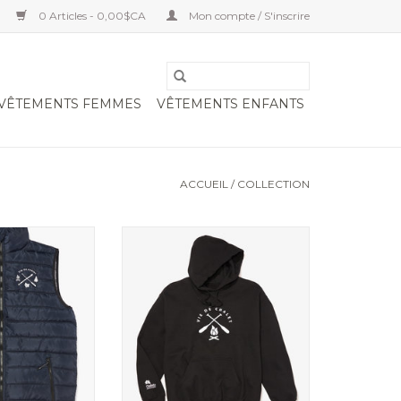
0 Articles - 0,00$CA
Mon compte / S'inscrire
VÊTEMENTS FEMMES
VÊTEMENTS ENFANTS
ACCUEIL
/
COLLECTION
ns manche
Kangourou imprimé noir pour
adulte
AJOUTER AU PANIER