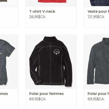
T-shirt V-neck
Veste pour
28,95$CA
121,95$CA
 épais
Polar molletonné
Polar m
AJOUTER AU PANIER
AJOUTER 
emmes
Polar pour femmes
Polar pour
89,95$CA
89,95$CA