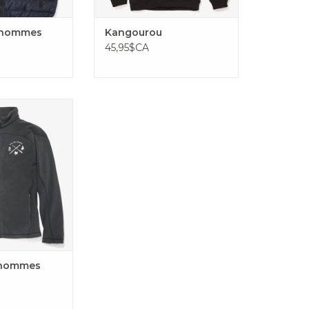
 hommes
Kangourou
45,95$CA
olletonné
AU PANIER
 hommes