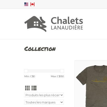
Collection
T-shirt
Min: C$
0
Max: C$
150