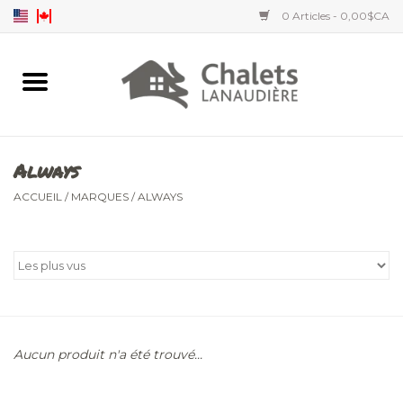
0 Articles - 0,00$CA
Accueil
Accessoires
Always
Vêtements hommes
ACCUEIL
/
MARQUES
/
ALWAYS
Vêtements femmes
Vêtements enfants
Aucun produit n'a été trouvé...