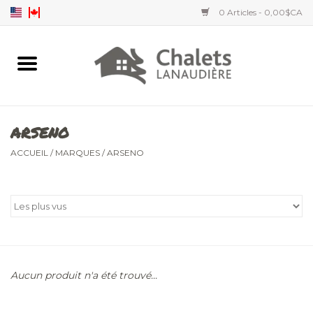
0 Articles - 0,00$CA
Accueil
Accessoires
ARSENO
Vêtements hommes
ACCUEIL
/
MARQUES
/
ARSENO
Vêtements femmes
Vêtements enfants
Aucun produit n'a été trouvé...