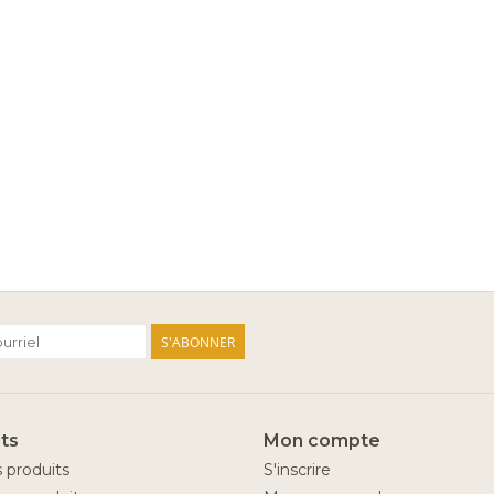
S'ABONNER
ts
Mon compte
s produits
S'inscrire