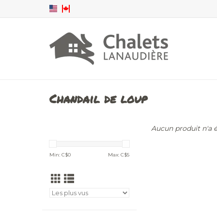
Chandail de loup
Aucun produit n'a ét
Min: C$
0
Max: C$
5