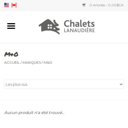
0 Articles - 0,00$CA
Accueil
Accessoires
M&O
Vêtements hommes
ACCUEIL
/
MARQUES
/
M&O
Vêtements femmes
Vêtements enfants
Aucun produit n'a été trouvé...