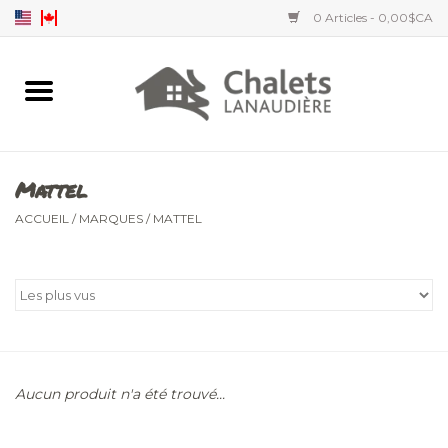
0 Articles - 0,00$CA
Accueil
Accessoires
Mattel
Vêtements hommes
ACCUEIL
/
MARQUES
/
MATTEL
Vêtements femmes
Vêtements enfants
Aucun produit n'a été trouvé...