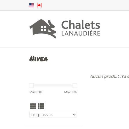
Nivea
Aucun produit n'a ét
Min: C$
0
Max: C$
5