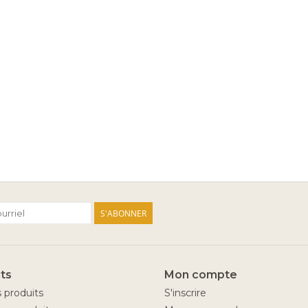
S'ABONNER
ts
Mon compte
s produits
S'inscrire