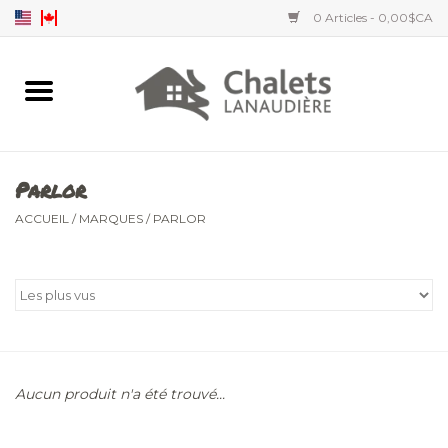
0 Articles - 0,00$CA
Accueil
Accessoires
Parlor
Vêtements hommes
ACCUEIL
/
MARQUES
/
PARLOR
Vêtements femmes
Vêtements enfants
Aucun produit n'a été trouvé...