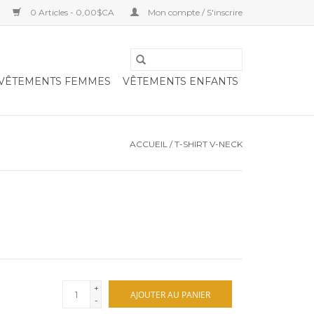
0 Articles - 0,00$CA
Mon compte / S'inscrire
VÊTEMENTS FEMMES
VÊTEMENTS ENFANTS
ACCUEIL
/
T-SHIRT V-NECK
+
AJOUTER AU PANIER
-