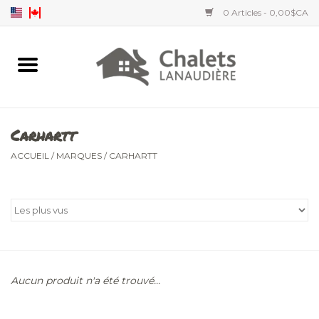
0 Articles - 0,00$CA
Accueil
Accessoires
Carhartt
Vêtements hommes
ACCUEIL
/
MARQUES
/
CARHARTT
Vêtements femmes
Vêtements enfants
Aucun produit n'a été trouvé...