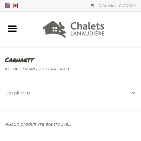
0 Articles - 0,00$CA
Accueil
Accessoires
Carhartt
Vêtements hommes
ACCUEIL
/
MARQUES
/
CARHARTT
Vêtements femmes
Vêtements enfants
Aucun produit n'a été trouvé...